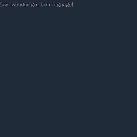
Zum Inhalt springen
[cw_webdesign_landingpage]